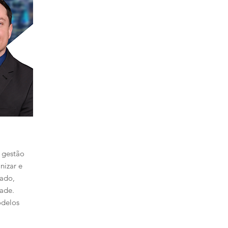
a gestão
nizar e
fado,
dade.
odelos