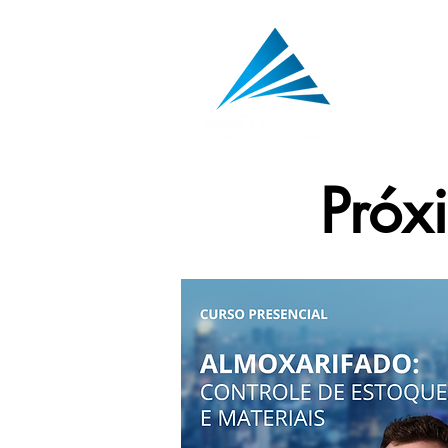
Hom
Próx