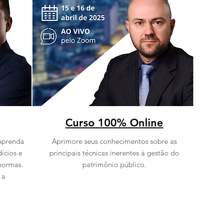
Curso 100% Online
Aprenda
Aprimore seus conhecimentos sobre as
dícios e
principais técnicas inerentes à gestão do
normas.
patrimônio público.
 a